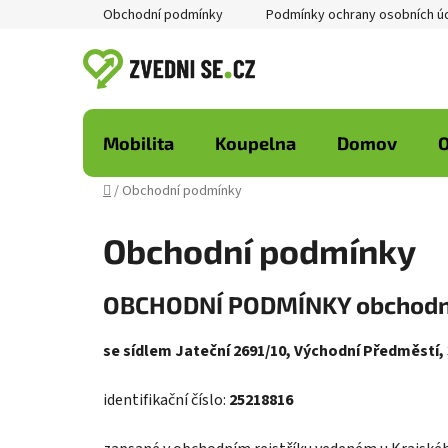
Přejít
Obchodní podmínky
Podmínky ochrany osobních ú
na
obsah
Mobilita
Koupelna
Domov
O
Domů
/
Obchodní podmínky
Obchodní podmínky
OBCHODNÍ PODMÍNKY obchodní 
se sídlem Jateční 2691/10, Východní Předměstí, 
identifikační číslo:
25218816