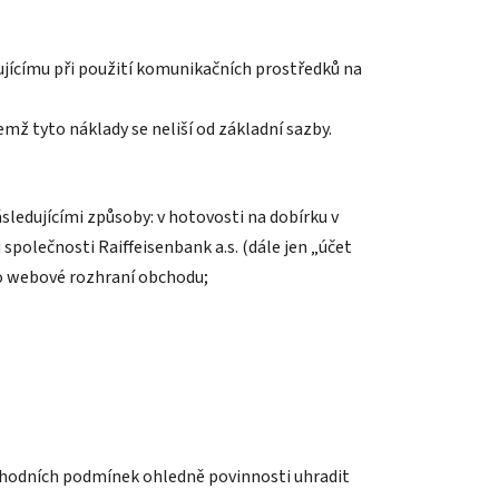
pujícímu při použití komunikačních prostředků na
emž tyto náklady se neliší od základní sazby.
sledujícími způsoby: v hotovosti na dobírku v
polečnosti Raiffeisenbank a.s. (dále jen „účet
to webové rozhraní obchodu;
obchodních podmínek ohledně povinnosti uhradit