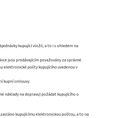
ednávky kupující vložil, a to i s ohledem na
ávce jsou prodávajícím považovány za správné.
su elektronické pošty kupujícího uvedenou v
ní kupní smlouvy.
ané náklady na dopravu) požádat kupujícího o
m zasláno kupujícímu elektronickou poštou, a to na