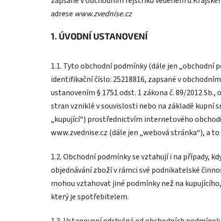
zapsané v obchodním rejstříku vedeném u Krajského
adrese
www.zvednise.cz
1. ÚVODNÍ USTANOVENÍ
1.1. Tyto obchodní podmínky (dále jen „obchodní p
identifikační číslo: 25218816, zapsané v obchodním 
ustanovením § 1751 odst. 1 zákona č. 89/2012 Sb.,
stran vzniklé v souvislosti nebo na základě kupní 
„kupující“) prostřednictvím internetového obchod
www.zvednise.cz (dále jen „webová stránka“), a to
1.2. Obchodní podmínky se vztahují i na případy, kd
objednávání zboží v rámci své podnikatelské činno
mohou vztahovat jiné podmínky než na kupujícího
který je spotřebitelem.
1.3. Ustanovení odchylná od obchodních podmínek 