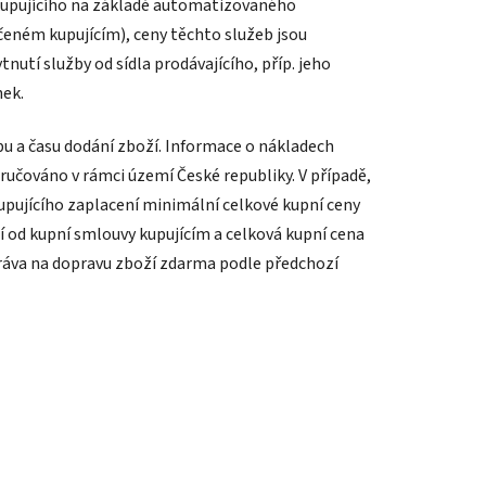
kupujícího na základě automatizovaného
eném kupujícím), ceny těchto služeb jsou
tí služby od sídla prodávajícího, příp. jeho
nek.
u a času dodání zboží. Informace o nákladech
učováno v rámci území České republiky. V případě,
upujícího zaplacení minimální celkové kupní ceny
 od kupní smlouvy kupujícím a celková kupní cena
práva na dopravu zboží zdarma podle předchozí