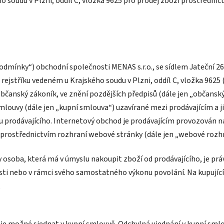
 soudu v Plzni, oddíl C, vložka 9625 pro prodej zboží prostředn
odmínky“) obchodní společnosti MENAS s.r.o., se sídlem Jateční 26
rejstříku vedeném u Krajského soudu v Plzni, oddíl C, vložka 9625 (d
 občanský zákoník, ve znění pozdějších předpisů (dále jen „občans
smlouvy (dále jen „kupní smlouva“) uzavírané mezi prodávajícím a 
u prodávajícího. Internetový obchod je prodávajícím provozován 
 prostřednictvím rozhraní webové stránky (dále jen „webové rozh
y osoba, která má v úmyslu nakoupit zboží od prodávajícího, je prá
sti nebo v rámci svého samostatného výkonu povolání. Na kupujíc
,
je možné sjednat v kupní smlouvě. Odchylná ujednání v kupní sm