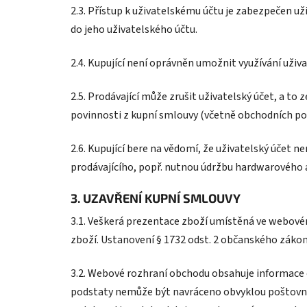
2.3. Přístup k uživatelskému účtu je zabezpečen u
do jeho uživatelského účtu.
2.4. Kupující není oprávněn umožnit využívání uži
2.5. Prodávající může zrušit uživatelský účet, a to z
povinnosti z kupní smlouvy (včetně obchodních p
2.6. Kupující bere na vědomí, že uživatelský účet
prodávajícího, popř. nutnou údržbu hardwarového 
3. UZAVŘENÍ KUPNÍ SMLOUVY
3.1. Veškerá prezentace zboží umístěná ve webové
zboží. Ustanovení § 1732 odst. 2 občanského zákon
3.2. Webové rozhraní obchodu obsahuje informace o 
podstaty nemůže být navráceno obvyklou poštovní c