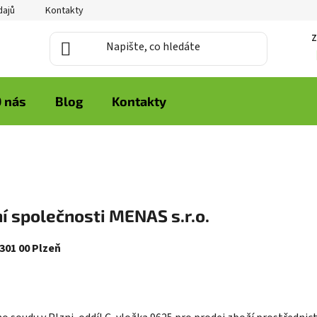
dajů
Kontakty
Z
 nás
Blog
Kontakty
společnosti MENAS s.r.o.
301 00 Plzeň