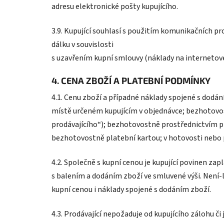
adresu elektronické pošty kupujícího.
3.9. Kupující souhlasí s použitím komunikačních pr
dálku v souvislosti
s uzavřením kupní smlouvy (náklady na internetové p
4. CENA ZBOŽÍ A PLATEBNÍ PODMÍNKY
4.1. Cenu zboží a případné náklady spojené s dodán
místě určeném kupujícím v objednávce; bezhotovost
prodávajícího“); bezhotovostně prostřednictvím p
bezhotovostně platební kartou; v hotovosti nebo p
4.2. Společně s kupní cenou je kupující povinen za
s balením a dodáním zboží ve smluvené výši. Není-l
kupní cenou i náklady spojené s dodáním zboží.
4.3. Prodávající nepožaduje od kupujícího zálohu 