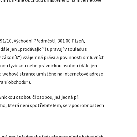
ictvím on-line obchodu umístěného na internetové
91/10, Východní Předměstí, 301 00 Plzeň,
ále jen „prodávající“) upravují v souladu s
ký zákoník“) vzájemná práva a povinnosti smluvních
jinou fyzickou nebo právnickou osobou (dále jen
na webové stránce umístěné na internetové adrese
raní obchodu“).
vnickou osobou či osobou, jež jedná při
ího, která není spotřebitelem, se v podrobnostech
louvě mají přednost před ustanoveními obchodních