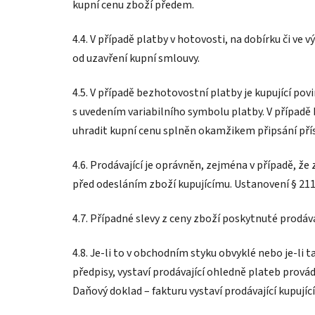
kupní cenu zboží předem.
4.4. V případě platby v hotovosti, na dobírku či ve 
od uzavření kupní smlouvy.
4.5. V případě bezhotovostní platby je kupující po
s uvedením variabilního symbolu platby. V případě
uhradit kupní cenu splněn okamžikem připsání přís
4.6. Prodávající je oprávněn, zejména v případě, že
před odesláním zboží kupujícímu. Ustanovení § 211
4.7. Případné slevy z ceny zboží poskytnuté prodá
4.8. Je-li to v obchodním styku obvyklé nebo je-l
předpisy, vystaví prodávající ohledně plateb prová
Daňový doklad – fakturu vystaví prodávající kupujíc