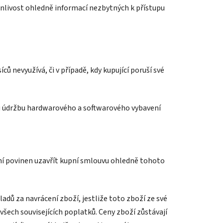
enlivost ohledně informací nezbytných k přístupu
ců nevyužívá, či v případě, kdy kupující poruší své
nou údržbu hardwarového a softwarového vybavení
ní povinen uzavřít kupní smlouvu ohledně tohoto
adů za navrácení zboží, jestliže toto zboží ze své
šech souvisejících poplatků. Ceny zboží zůstávají