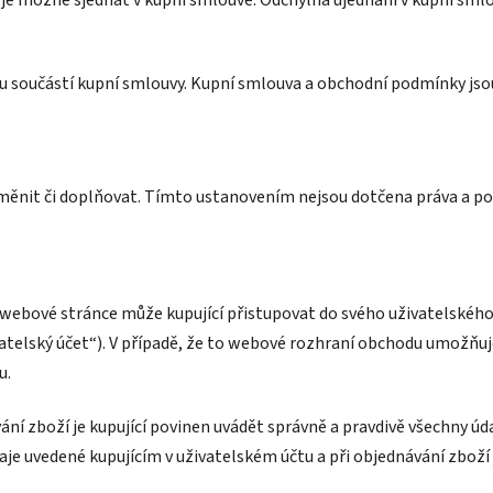
u součástí kupní smlouvy. Kupní smlouva a obchodní podmínky jso
měnit či doplňovat. Tímto ustanovením nejsou dotčena práva a po
a webové stránce může kupující přistupovat do svého uživatelskéh
ivatelský účet“). V případě, že to webové rozhraní obchodu umožňu
u.
vání zboží je kupující povinen uvádět správně a pravdivě všechny úd
daje uvedené kupujícím v uživatelském účtu a při objednávání zbož