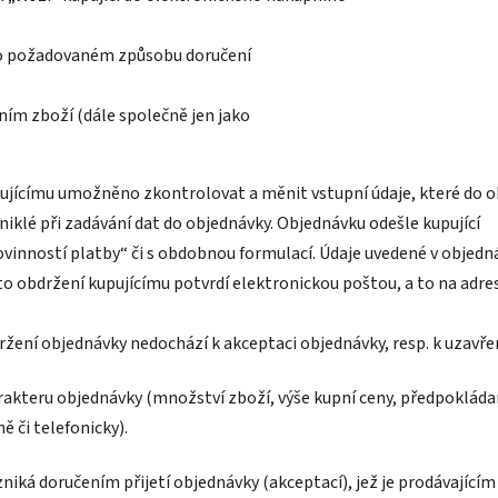
e o požadovaném způsobu doručení
ním zboží (dále společně jen jako
ujícímu umožněno zkontrolovat a měnit vstupní údaje, které do obj
iklé při zadávání dat do objednávky. Objednávku odešle kupující
ovinností platby“ či s obdobnou formulací. Údaje uvedené v objedn
o obdržení kupujícímu potvrdí elektronickou poštou, a to na adre
ržení objednávky nedochází k akceptaci objednávky, resp. k uzavře
charakteru objednávky (množství zboží, výše kupní ceny, předpoklád
 či telefonicky).
zniká doručením přijetí objednávky (akceptací), jež je prodávající