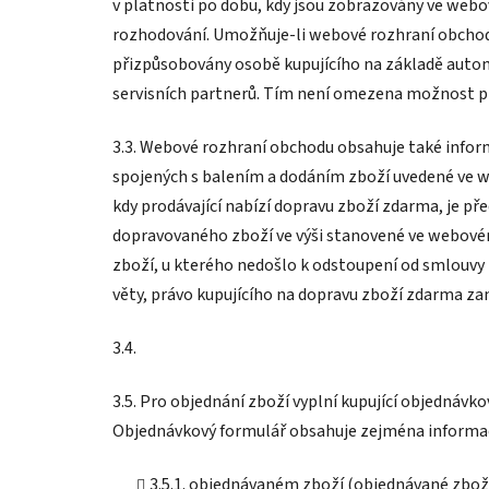
v platnosti po dobu, kdy jsou zobrazovány ve we
rozhodování. Umožňuje-li webové rozhraní obchodu
přizpůsobovány osobě kupujícího na základě automa
servisních partnerů. Tím není omezena možnost pr
3.3. Webové rozhraní obchodu obsahuje také infor
spojených s balením a dodáním zboží uvedené ve we
kdy prodávající nabízí dopravu zboží zdarma, je p
dopravovaného zboží ve výši stanovené ve webovém
zboží, u kterého nedošlo k odstoupení od smlouvy 
věty, právo kupujícího na dopravu zboží zdarma zan
3.4.
3.5. Pro objednání zboží vyplní kupující objednáv
Objednávkový formulář obsahuje zejména informac
3.5.1. objednávaném zboží (objednávané zboží