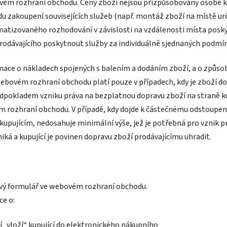
bovém rozhraní obchodu. Ceny zboží nejsou přizpůsobovány osobě 
 zakoupení souvisejících služeb (např. montáž zboží na místě urč
tizovaného rozhodování v závislosti na vzdálenosti místa poskytnu
odávajícího poskytnout služby za individuálně sjednaných podmí
mace o nákladech spojených s balením a dodáním zboží, a o způsob
bovém rozhraní obchodu platí pouze v případech, kdy je zboží dor
ředpokladem vzniku práva na bezplatnou dopravu zboží na straně k
 rozhraní obchodu. V případě, kdy dojde k částečnému odstoupení
kupujícím, nedosahuje minimální výše, jež je potřebná pro vznik 
iká a kupující je povinen dopravu zboží prodávajícímu uhradit.
kový formulář ve webovém rozhraní obchodu.
e o:
 „vloží“ kupující do elektronického nákupního