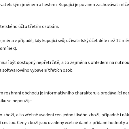
živatelským jménem a heslem. Kupující je povinen zachovávat mlč
vatelského účtu třetím osobám.
ejména v případě, kdy kupující svůj uživatelský účet déle než 12 měsí
odmínek).
 nemusí být dostupný nepřetržitě, a to zejména s ohledem na nut
a softwarového vybavení třetích osob.
m rozhraní obchodu je informativního charakteru a prodávající ne
íku se nepoužije.
zboží, a to včetně uvedení cen jednotlivého zboží, případně i nákl
estou. Ceny zboží jsou uvedeny včetně daně z přidané hodnoty a v