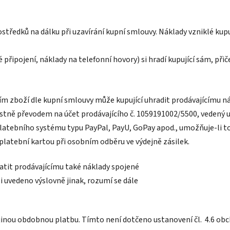
ostředků na dálku při uzavírání kupní smlouvy. Náklady vzniklé ku
řipojení, náklady na telefonní hovory) si hradí kupující sám, přič
ím zboží dle kupní smlouvy může kupující uhradit prodávajícímu ná
ně převodem na účet prodávajícího č. 1059191002/5500, vedený u s
latebního systému typu PayPal, PayU, GoPay apod., umožňuje-li 
latební kartou při osobním odběru ve výdejně zásilek.
platit prodávajícímu také náklady spojené
i uvedeno výslovně jinak, rozumí se dále
či jinou obdobnou platbu. Tímto není dotčeno ustanovení čl. 4.6 