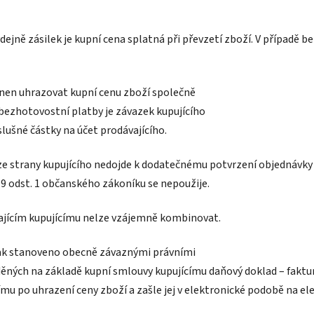
výdejně zásilek je kupní cena splatná při převzetí zboží. V případě
vinen uhrazovat kupní cenu zboží společně
 bezhotovostní platby je závazek kupujícího
lušné částky na účet prodávajícího.
 ze strany kupujícího nedojde k dodatečnému potvrzení objednávky (
9 odst. 1 občanského zákoníku se nepoužije.
vajícím kupujícímu nelze vzájemně kombinovat.
i tak stanoveno obecně závaznými právními
děných na základě kupní smlouvy kupujícímu daňový doklad – faktur
ímu po uhrazení ceny zboží a zašle jej v elektronické podobě na el