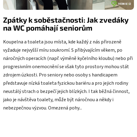
ů
Zpátky k soběstačnosti: Jak zvedáky
na WC pomáhají seniorům
Koupelna a toaleta jsou místa, kde každý z nás přirozeně
vyžaduje nejvyšší míru soukromí. S přibývajícím věkem, po
náročných operacích (např. výměně kyčelního kloubu) nebo při
progresivním onemocnění se však tyto prostory mohou stát
zdrojem úzkosti. Pro seniory nebo osoby s handicapem
představuje nízká toaleta fyzickou bariéru a pro jejich rodiny
neustálý strach o bezpečí jejich blízkých. I tak běžná činnost,
jako je návštěva toalety, může být náročnou a někdy i
nebezpečnou výzvou. Omezená pohy...