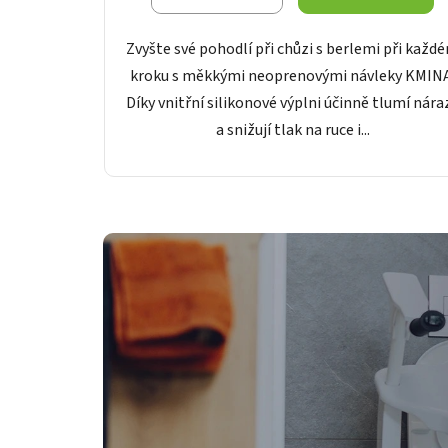
Zvyšte své pohodlí při chůzi s berlemi při každ
kroku s měkkými neoprenovými návleky KMINA
Díky vnitřní silikonové výplni účinně tlumí nára
a snižují tlak na ruce i...