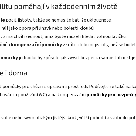
litu pomáhají v každodenním životě
ole
pocit jistoty, takže se nemusíte bát, že uklouznete.
 hůl
jako opora při únavě nebo bolesti kloubů.
 si na chvíli sednout, aniž byste museli hledat volnou lavičku.
ační a kompenzační pomůcky
zkrátit dobu nejistoty, než se budet
 pomůcky
jednoduchý způsob, jak zvýšit bezpečí a samostatnost jeji
e i doma
pomůcky pro chůzi i s úpravami prostředí. Podívejte se také na k
chování a používání WC) a na
kompenzační
pomůcky pro bezpečn
 sobě nebo svým blízkým jistější krok, větší pohodlí a svobodu po