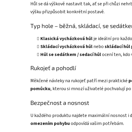
Hůl se dá výškově nastavit tak, ať se při chůzi neh
výšku přizpůsobit konkrétní postavě.
Typ hole – běžná, skládací, se sedátk
Klasická vycházková hůl
je ideální pro každ
Skládací vycházková hůl
nebo
skládací hůl
Hůl se sedátkem / sedací hůl
ocení ten, kdo 
Rukojeť a pohodlí
Měkčené návleky na rukojeť patří mezi praktické
p
pomůcku
, kterou si mnozí uživatelé pochvalují po
Bezpečnost a nosnost
U každého produktu najdete maximální nosnost i d
omezením pohybu
odpovídá vašim potřebám.