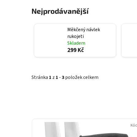
Nejprodávanější
Měkčený návlek
rukojeti
Skladem
299 Kč
Stránka
1
z
1
-
3
položek celkem
V
ý
Kó
p