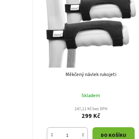
i
s
p
r
o
d
u
k
t
Měkčený návlek rukojeti
ů
Skladem
247,11 Kč bez DPH
299 Kč
DO KOŠÍKU