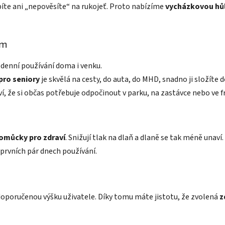
rbíte ani „nepověsíte“ na rukojeť. Proto nabízíme
vycházkovou hůl
em
odenní používání doma i venku.
 pro seniory
je skvělá na cesty, do auta, do MHD, snadno ji složíte d
ví, že si občas potřebuje odpočinout v parku, na zastávce nebo ve f
omůcky pro zdraví
. Snižují tlak na dlaň a dlaně se tak méně unaví
 prvních pár dnech používání.
oporučenou výšku uživatele. Díky tomu máte jistotu, že zvolená
z