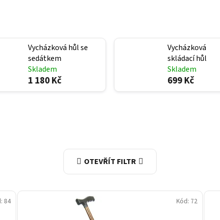
Vycházková hůl se
Vycházková
sedátkem
skládací hůl
Skladem
Skladem
1 180 Kč
699 Kč
OTEVŘÍT FILTR
d:
84
Kód:
72