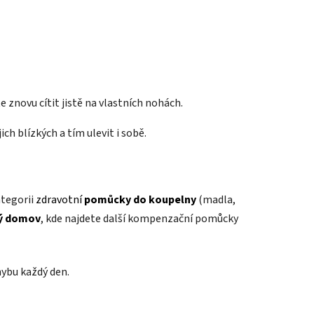
e znovu cítit jistě na vlastních nohách.
ch blízkých a tím ulevit i sobě.
ategorii
zdravotní
pomůcky do koupelny
(madla,
ý domov
, kde najdete další kompenzační pomůcky
hybu každý den.