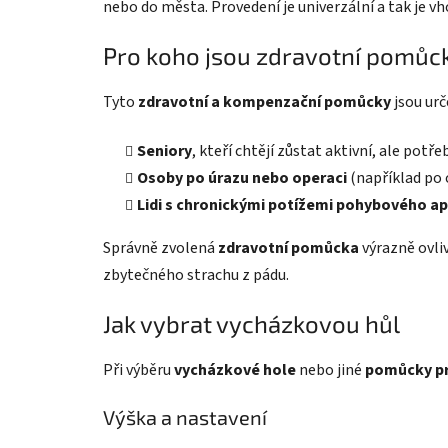
nebo do města. Provedení je univerzální a tak je vh
Pro koho jsou zdravotní pomůc
Tyto
zdravotní a kompenzační pomůcky
jsou urč
Seniory
, kteří chtějí zůstat aktivní, ale potře
Osoby po úrazu nebo operaci
(například po 
Lidi s chronickými potížemi pohybového a
Správně zvolená
zdravotní pomůcka
výrazně ovli
zbytečného strachu z pádu.
Jak vybrat vycházkovou hůl
Při výběru
vycházkové hole
nebo jiné
pomůcky pr
Výška a nastavení