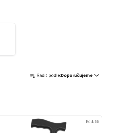
Ř
Řadit podle:
Doporučujeme
a
z
e
n
í
p
Kód:
66
r
o