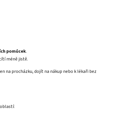
ních pomůcek
.
cítí méně jistě.
en na procházku, dojít na nákup nebo k lékaři bez
oblastí: