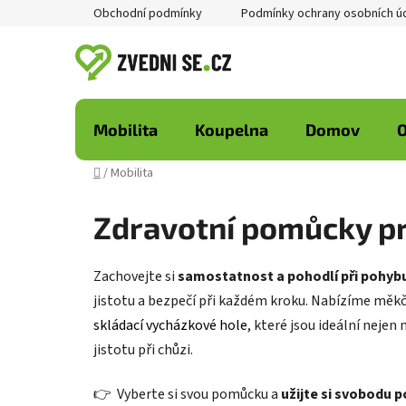
Přejít
Obchodní podmínky
Podmínky ochrany osobních ú
na
obsah
Mobilita
Koupelna
Domov
O
Domů
/
Mobilita
Zdravotní pomůcky pro
Zachovejte si
samostatnost a pohodlí při pohyb
jistotu a bezpečí při každém kroku. Nabízíme měkče
skládací vycházkové hole
, které jsou ideální nejen
jistotu při chůzi.
👉 Vyberte si svou pomůcku a
užijte si svobodu 