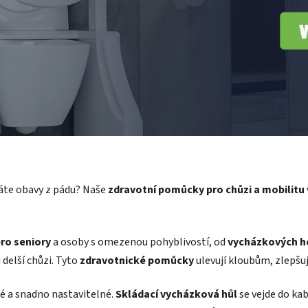
k
y
v
ý
p
i
s
u
 máte obavy z pádu? Naše
zdravotní pomůcky pro chůzi a mobilitu
ro seniory
a osoby s omezenou pohyblivostí, od
vycházkových h
i delší chůzi. Tyto
zdravotnické pomůcky
ulevují kloubům, zlepšují
é a snadno nastavitelné.
Skládací vycházková hůl
se vejde do kab