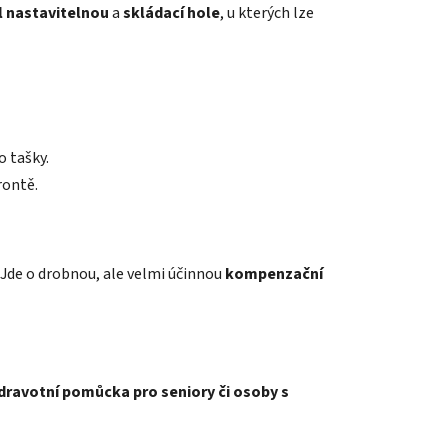
 nastavitelnou
a
skládací hole
, u kterých lze
o tašky.
rontě.
. Jde o drobnou, ale velmi účinnou
kompenzační
dravotní pomůcka pro seniory či osoby s