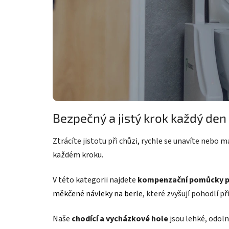
Bezpečný a jistý krok každý den
Ztrácíte jistotu při chůzi, rychle se unavíte nebo
každém kroku.
V této kategorii najdete
kompenzační pomůcky p
měkčené návleky na berle
, které zvyšují pohodlí př
Naše
chodící a vycházkové hole
jsou lehké, odoln