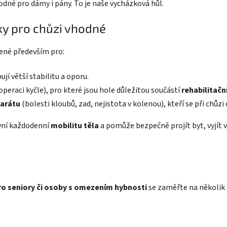
odné pro dámy i pány. To je naše vycházková hůl.
ky pro chůzi vhodné
ené především pro:
bují větší stabilitu a oporu.
operaci kyčle), pro které jsou hole důležitou součástí
rehabilitač
parátu
(bolesti kloubů, zad, nejistota v kolenou), kteří se při chůzi 
vní každodenní
mobilitu těla
a pomůže bezpečně projít byt, vyjít v
o seniory či osoby s omezením hybnosti
se zaměřte na několik 