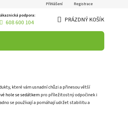
Přihlášení
Registrace
ákaznická podpora:
PRÁZDNÝ KOŠÍK
608 600 104
NÁKUPNÍ
KOŠÍK
ukty, které vám usnadní chůzi a přinesou větší
vé hole se sedátkem
pro příležitostný odpočinek i
nadno se používají a pomáhají udržet stabilitu a