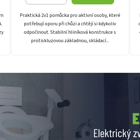
ém
Praktická 2v1 pomůcka pro aktivní osoby, které
.
potřebují oporu při chůzi a chtějí si kdykoliv
zy
odpočinout. Stabilní hliníková konstrukce s
protiskluzovou základnou, skládací...
O
v
l
á
d
a
c
í
p
r
v