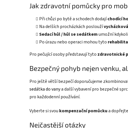
Jak zdravotní pomůcky pro mobi
Při chůzi po bytě a schodech dodají
chodící h
Na delších procházkách poslouží
vycházková
Sedací hůl / hůl se sedátkem
umožní kdykoliv
Po úrazu nebo operaci mohou tyto
rehabilit
Pro pečující osoby představují tyto
zdravotnické
Bezpečný pohyb nejen venku, al
Pro ještě větší bezpečí doporučujeme zkombinovat 
sedátka do vany
a další vybavení pro bezpečné spr
pro každodenní používání.
Vyberte si svou
kompenzační pomůcku
a dopřejte
Nejčastější otázky