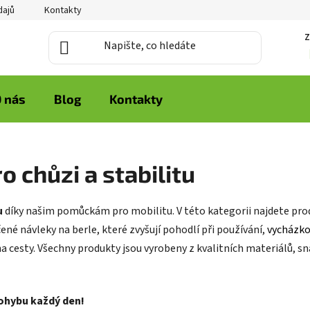
dajů
Kontakty
Z
 nás
Blog
Kontakty
 chůzi a stabilitu
u
díky našim pomůckám pro mobilitu. V této kategorii najdete prod
né návleky na berle, které zvyšují pohodlí při používání,
vycházko
 na cesty. Všechny produkty jsou vyrobeny z kvalitních materiálů, s
pohybu každý den!